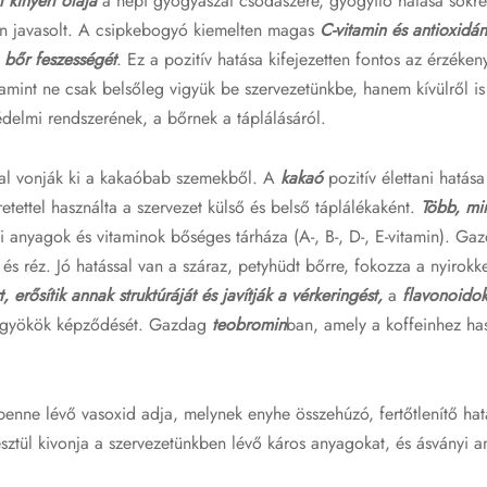
 kinyert olaja
a népi gyógyászat csodaszere, gyógyító hatása sokr
en javasolt. A csipkebogyó kiemelten magas
C-vitamin és antioxidán
a bőr feszességét
. Ez a pozitív hatása kifejezetten fontos az érzéke
tamint ne csak belsőleg vigyük be szervezetünkbe, hanem kívülről 
delmi rendszerének, a bőrnek a táplálásáról.
sal vonják ki a kakaóbab szemekből. A
kakaó
pozitív élettani hatás
retettel használta a szervezet külső és belső táplálékaként.
Több, mi
yi anyagok és vitaminok bőséges tárháza (A-, B-, D-, E-vitamin). G
és réz. Jó hatással van a száraz, petyhüdt bőrre, fokozza a nyirok
, erősítik annak struktúráját és javítják a vérkeringést,
a
flavonoido
 gyökök képződését. Gazdag
teobromin
ban, amely a koffeinhez h
 benne lévő vasoxid adja, melynek enyhe összehúzó, fertőtlenítő ha
sztül kivonja a szervezetünkben lévő káros anyagokat, és ásványi an