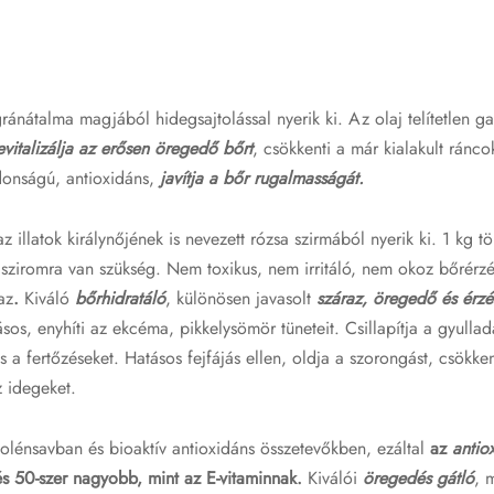
ránátalma magjából hidegsajtolással nyerik ki. Az olaj telítetlen
evitalizálja az erősen öregedő bőrt
, csökkenti a már kialakult ráncok
donságú, antioxidáns,
javítja a bőr rugalmasságát.
az illatok királynőjének is nevezett rózsa szirmából nyerik ki. 1 kg 
sasziromra van szükség. Nem toxikus, nem irritáló, nem okoz bőrér
az
.
Kiváló
bőrhidratáló
, különösen javasolt
száraz, öregedő és érzé
sos, enyhíti az ekcéma, pikkelysömör tüneteit. Csillapítja a gyullad
és a fertőzéseket. Hatásos fejfájás ellen, oldja a szorongást, csökke
z idegeket.
olénsavban és bioaktív antioxidáns összetevőkben, ezáltal
az
antio
és 50-szer nagyobb, mint az E-vitaminnak.
Kiválói
öregedés gátló
, 