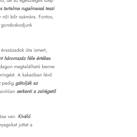
étű, de az egészséges szép
s tartalma rugalmassá teszi
ny női bőr számára. Fontos,
is gondoskodjunk
a évszázadok óta ismert,
nt háromszáz féle értékes
azdagon megtalálható benne
keringést. A kakaóban lévő
k
pedig
gátolják az
asonlóan
serkenti a zsírégető
tása van.
Kiváló
yagokat juttat a