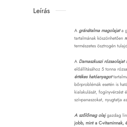
Leírás
A
gránátalma magolajat
a g
tartalmának köszönhetően
r
természetes ösztrogén tulaj
A
Damaszkuszi rózsaolajat
előállításához 5 tonna róz
értékes hatóanyagot
tartalm
bőrproblémák esetén is hatá
kialakulását, fogínyvérzést 
szívpanaszokat, nyugtatja a
A szőlőmag olaj
gazdag lin
jobb, mint a C-vitaminnak, 