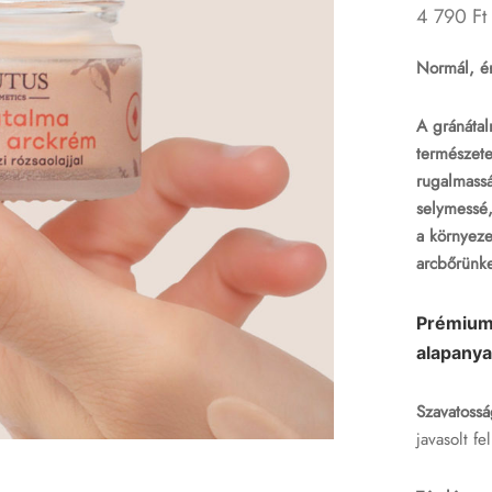
4 790
Ft
Normál, ér
A gránátal
természete
rugalmassá
selymessé,
a környeze
arcbőrünke
Prémium
alapany
Szavatossá
javasolt fe