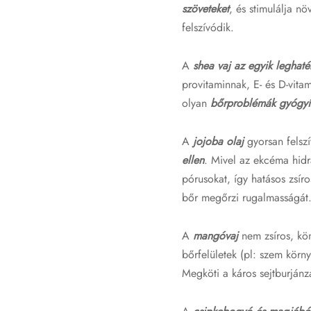
szöveteket
, és stimulálja n
felszívódik.
A
shea vaj az egyik leghat
provitaminnak, E- és D-vitam
olyan
bőrproblémák gyógyí
A
jojoba olaj
gyorsan felsz
ellen
. Mivel az ekcéma hidr
pórusokat, így hatásos zsír
bőr megőrzi rugalmasságát
A
mangóvaj
nem zsíros, kö
bőrfelületek (pl: szem körn
Megköti a káros sejtburjánz