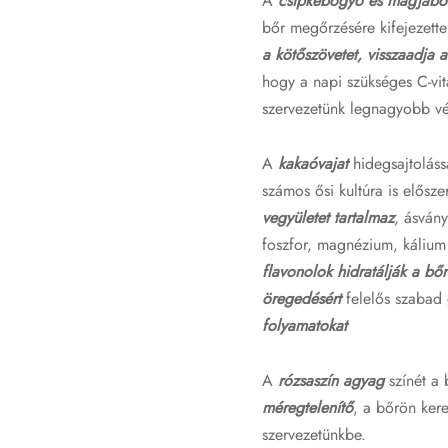
A
csipkebogyó és magjából
bőr megőrzésére kifejezett
a kötőszövetet, visszaadja 
hogy a napi szükséges C-vi
szervezetünk legnagyobb vé
A
kakaóvajat
hidegsajtolás
számos ősi kultúra is elősze
vegyületet tartalmaz
, ásván
foszfor, magnézium, kálium 
flavonolok hidratálják a bőrt
öregedésért
felelős szabad
folyamatokat
A
rózsaszín agyag
színét a
méregtelenítő
, a bőrön kere
szervezetünkbe.