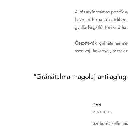
A
rózsavíz
számos pozitív e
flavonoidokban és cinkben.
gyulladásgátló, tonizáló ha
Összetevők:
gránátalma mag
shea vaj, kakaóvaj, rózsavíz
Gránátalma magolaj anti-aging 
Dori
2021.10.15.
Szolid és kellemes 