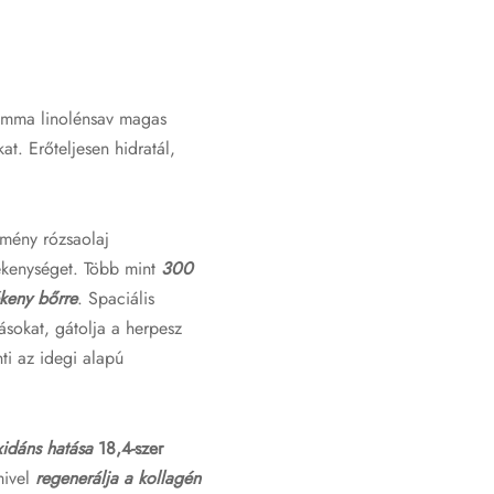
 gamma linolénsav magas
at. Erőteljesen hidratál,
tömény rózsaolaj
zékenységet. Több mint
300
keny bőrre
. Spaciális
ásokat, gátolja a herpesz
nti az idegi alapú
xidáns hatása
18,4-szer
mivel
regenerálja a kollagén