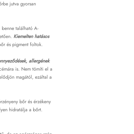
őrbe jutva gyorsan
 benne található A-
hetően.
Kiemelten hatásos
őr és pigment foltok.
ennyeződések, allergének
kcémára is. Nem tömíti el a
elődjön magától, ezáltal a
érzényeny bőr és érzékeny
yen hidratálja a bőrt.