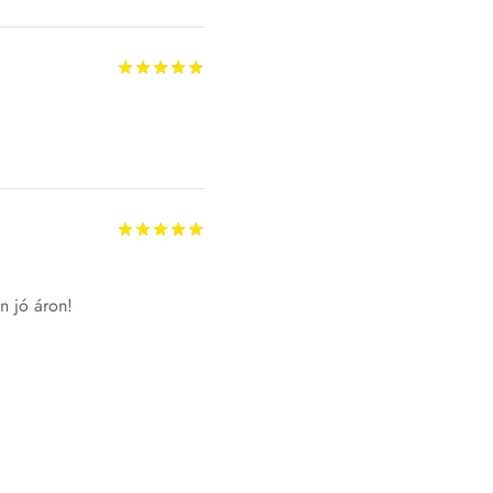
Értékelés:
/ 5
Értékelés:
/ 5
n jó áron!