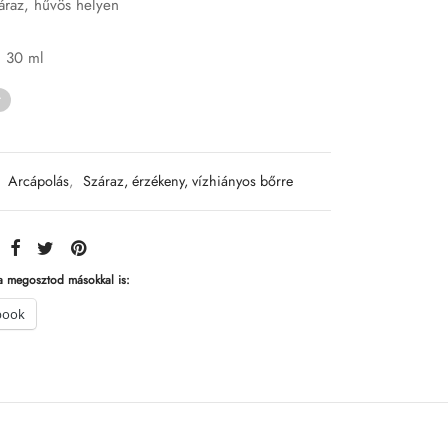
záraz, hűvös helyen
:
30 ml
t
:
Arcápolás
,
Száraz, érzékeny, vízhiányos bőrre
a megosztod másokkal is:
book