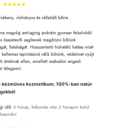
Értékelés
az 5-ből,
3
értékelés alapján
zékeny, vízhiányos és idősödő bőrre
ma magolaj anti-aging arckrém gyorsan felszívódó
s összetevői segítenek megőrizni bőrünk
gát, fiatalságát. Hosszantartó hidratáló hatása miatt
 kellemes tapintásúvá válik bőrünk, védelmet nyújt
ti ártalmak ellen, emellett szabadon engedi
t lélegezni.
 kézműves kozmetikum, 100%-ban natúr
agokból
gi idő:
6 hónap, felbontás után 2 hónapon belül
lhasználni