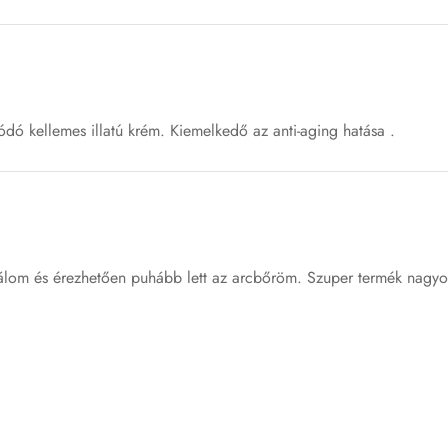
ódó kellemes illatú krém. Kiemelkedő az anti-aging hatása .
lom és érezhetően puhább lett az arcbőröm. Szuper termék nagyo