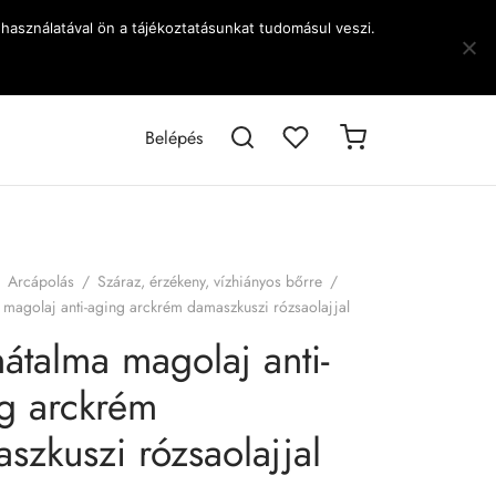
használatával ön a tájékoztatásunkat tudomásul veszi.
Belépés
Arcápolás
/
Száraz, érzékeny, vízhiányos bőrre
/
magolaj anti-aging arckrém damaszkuszi rózsaolajjal
átalma magolaj anti-
g arckrém
szkuszi rózsaolajjal