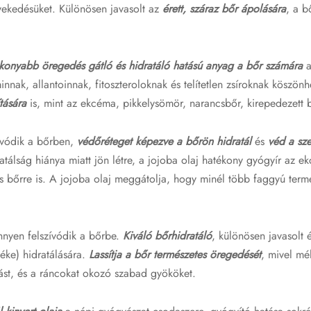
övekedésüket. Különösen javasolt az
érett, száraz bőr ápolására
, a b
ékonyabb öregedés gátló és hidratáló hatású anyag a bőr számára
a
innak, allantoinnak, fitoszteroloknak és telítetlen zsíroknak köszön
tására
is, mint az ekcéma, pikkelysömör, narancsbőr, kirepedezett b
ívódik a bőrben,
védőréteget képezve a bőrön hidratál
és
véd a sz
atálság hiánya miatt jön létre, a jojoba olaj hatékony gyógyír az e
os bőrre is. A jojoba olaj meggátolja, hogy minél több faggyú term
.
nnyen felszívódik a bőrbe.
Kiváló bőrhidratáló
, különösen javasolt 
yéke) hidratálására.
Lassítja a bőr természetes öregedését
, mivel mél
ást, és a ráncokat okozó szabad gyököket.