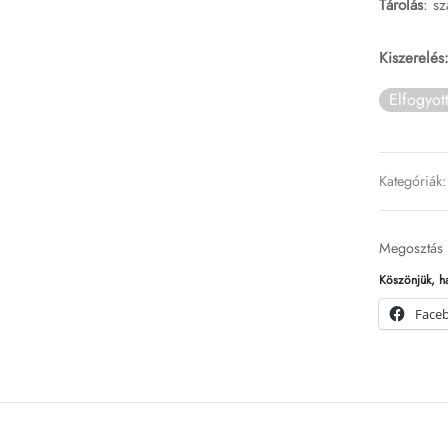
Tárolás
: s
Kiszerelés
Elfogyot
Kategóriák
Megosztás
Köszönjük, h
Face