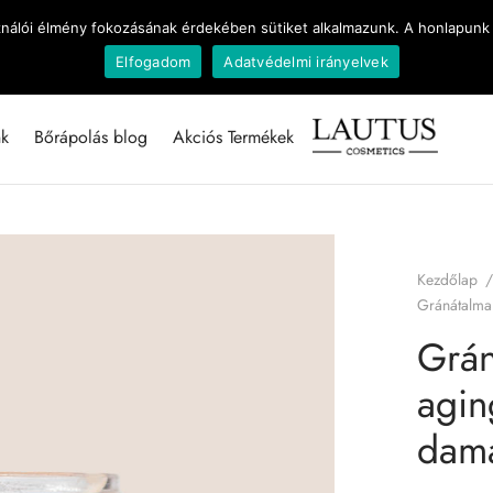
Ingyenes szállítás 16 000 Forint vásárlás felett
ználói élmény fokozásának érdekében sütiket alkalmazunk. A honlapunk 
Elfogadom
Adatvédelmi irányelvek
nk
Bőrápolás blog
Akciós Termékek
Kezdőlap
/
Gránátalma 
Grán
agin
dama