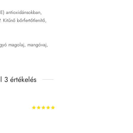
 E) antioxidánsokban,
. Kitűnő bőrfertőtlenítő,
ogyó magolaj, mangóvaj,
 3 értékelés
Értékelés:
/ 5