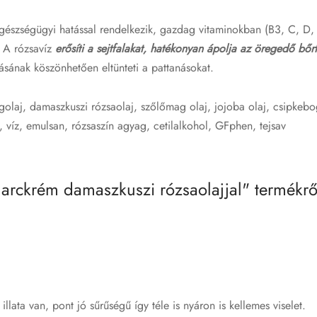
gészségügyi hatással rendelkezik, gazdag vitaminokban (B3, C, D,
 A rózsavíz
erősíti a sejtfalakat, hatékonyan ápolja az öregedő bőrt
tásának köszönhetően eltünteti a pattanásokat.
olaj, damaszkuszi rózsaolaj, szőlőmag olaj, jojoba olaj, csipkeb
, víz, emulsan, rózsaszín agyag, cetilalkohol, GFphen, tejsav
arckrém damaszkuszi rózsaolajjal
termékről
illata van, pont jó sűrűségű így téle is nyáron is kellemes viselet.