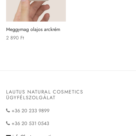
m- és lábápolás
s, pattanásos bőrre
polás
knak
Meggymag olajos arckrém
polás
2 890
Ft
LAUTUS NATURAL COSMETICS
ÜGYFÉLSZOLGÁLAT
+36 20 233 9899
+36 20 531 0543