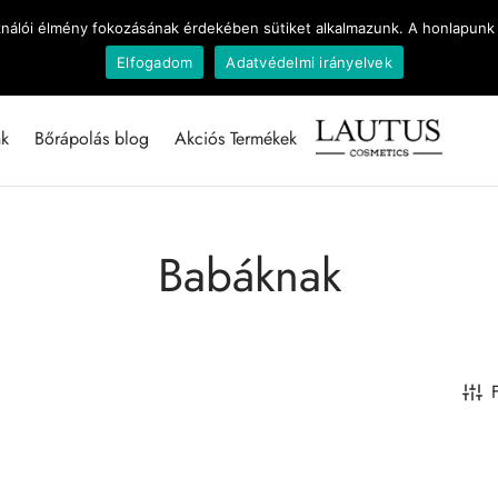
Ingyenes szállítás 16 000 Forint vásárlás felett
ználói élmény fokozásának érdekében sütiket alkalmazunk. A honlapunk 
Elfogadom
Adatvédelmi irányelvek
nk
Bőrápolás blog
Akciós Termékek
Babáknak
F