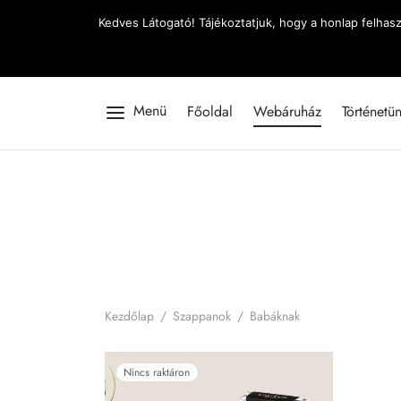
Kedves Látogató! Tájékoztatjuk, hogy a honlap felhas
Menü
Főoldal
Webáruház
Történetü
Kezdőlap
/
Szappanok
/
Babáknak
Nincs raktáron