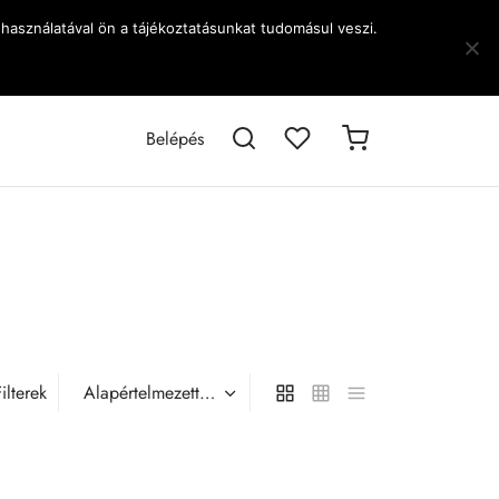
használatával ön a tájékoztatásunkat tudomásul veszi.
Belépés
ilterek