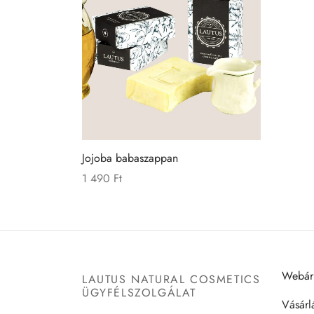
Jojoba babaszappan
1 490
Ft
Tovább olvasom
Webár
LAUTUS NATURAL COSMETICS
ÜGYFÉLSZOLGÁLAT
Vásárlá